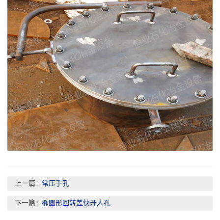
上一篇：
常压手孔
下一篇：
椭圆形回转盖快开人孔