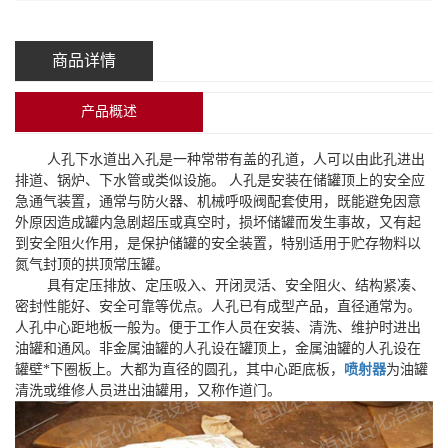
商品详情
产品概述
人孔下水道出入孔是一种常带有盖的孔道，人可以由此孔进出
排道、锅炉、下水管或类似设施。 人孔是安装在储罐顶上的安全应
急通气装置，通常与防火器、机械呼吸阀配套使用，既能避免因意
外原因造成罐内急剧超压或真空时，损坏储罐而发生事故，又有起
到安全阻火作用，是保护储罐的安全装置，特别适用于贮存物料以
氮气封顶的拱顶常压罐。
具有定压排放、定压吸入、开闭灵活、安全阻火、结构紧凑、
密封性能好、安全可靠等优点。人孔已有成型产品，直径通常为。
人孔中心距地板一般为。便于工作人员在安装、清洗、维护时进出
油罐和通风。非金属油罐的人孔设在罐顶上，金属油罐的人孔设在
罐壁*下圈板上。大都为直径的圆孔，其中心距底板，
喷射器
为油罐
清洗或维修人员进出油罐用，又称作道门。