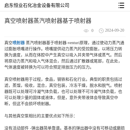
启东恒业石化冶金设备有限公司
真空喷射器蒸汽喷射器基于喷射器
2024-09-20
0
真空
喷射器
蒸汽喷射器基于喷射器-venturi原理，通过使动力蒸汽通
过膨胀喷嘴进行操作。喷嘴提供动力蒸汽的受控膨胀，以将压力转
换为速度，从而在体腔中产生真空以吸入并夹带气体或蒸气。然后
将原动力蒸汽和吸入气体混合，然后通过扩散器或尾部，在此处，
气体速度被转换为可以符合预定排放压力的压力。
真空喷射器用于过程，食品，钢铁和石化行业。典型的职责包括过
滤，蒸馏，吸收，混合，真空包装，冷冻干燥，脱水和脱气。喷射
器既可以处理可冷凝气体负载，也可以处理不可冷凝气体负载，也
可以处理少量的固体或液体，但是，意外夹带液体会导致真空中
断，但这不会损坏喷射器。
与其他真空泵相比的主要优点如下所示：
没有活动部件 -弹出器简单靠谱。基本的弹出器中没有可移动或磨损